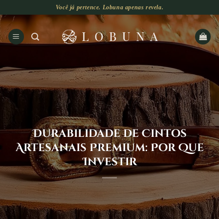
Skip
Você já pertence. Lobuna apenas revela.
to
content
Durabilidade de Cintos
Artesanais Premium: Por Que
Investir